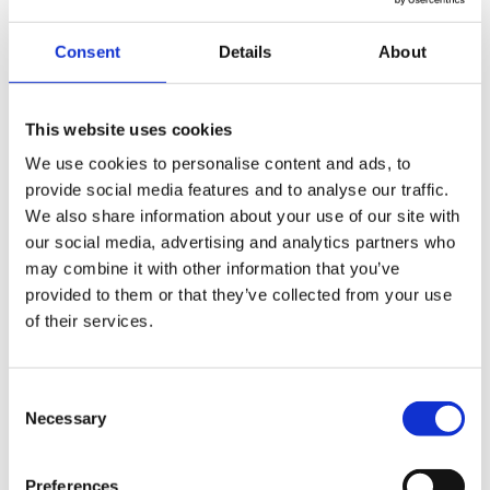
dashboards of begeleidt daarin key-users van onze
business units. Je overziet de complexiteit van het
Consent
Details
About
datalandschap en adviseert klanten en collega’s. Je
begeleidt het proces van implementatie naar de
This website uses cookies
test- acceptatie-, en productieomgeving.
We use cookies to personalise content and ads, to
Functie eigenschappen
provide social media features and to analyse our traffic.
We also share information about your use of our site with
ETL
Data Warehousing
our social media, advertising and analytics partners who
Coaching
may combine it with other information that you’ve
Architectuur
provided to them or that they’ve collected from your use
of their services.
Waar zijn wij naar opzoek?
HBO werk en denkniveau
Diepgaande kennis van Microsoft BI (SSIS SSAS
Consent
PowerBI)
Necessary
Selection
Kennis en ervaring van TimeXTender is een Pré
Wat bieden wij?
Preferences