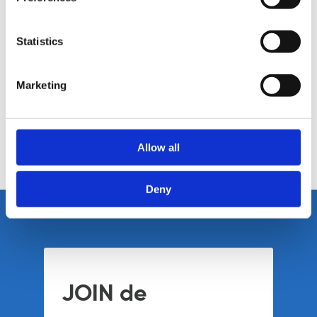
Een werkweek van 32-40 uur, flexibel ook
Onbeperkt verlof
Statistics
Minimaal 50% thuiswerken na corona
Opleidingsmogelijkheden
Marketing
Geïnteresseerd? Neem
contact op met Tom van Dijk.
Allow all
TERUG NAAR HET OVERZICHT
Deny
JOIN de