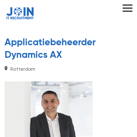
VOOR
OPDRACHTGEVERS
VOOR
KANDIDATEN
Applicatiebeheerder
Dynamics AX
IT
VACATURES
Rotterdam
JOIN
ONS
TEAM
OVER
JOIN