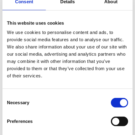
Consent
Details
About
Testen en implementeren van nieuwe versies;
Opstellen van wijzigingsvoorstellen;
Projectwerkzaamheden;
Key Users training en handleidingen schrijven.
This website uses cookies
We use cookies to personalise content and ads, to
Wij zijn op zoek naar een professional met de
provide social media features and to analyse our traffic.
volgende kenmerken:
We also share information about your use of our site with
Communicatief vaardig;
our social media, advertising and analytics partners who
Productie of logistieke achtergrond;
may combine it with other information that you’ve
ERP kennis;
provided to them or that they’ve collected from your use
Woonachtig in buurt Rotterdam;
Dynamics AX ervaring;
of their services.
Pré SQL ervaring;
Nederlandstalig.
Consent
Wat er wordt geboden:
Necessary
Selection
Flexibel thuiswerken;
Variabele bonus;
Preferences
Salaris: €3.500 – €5.000.