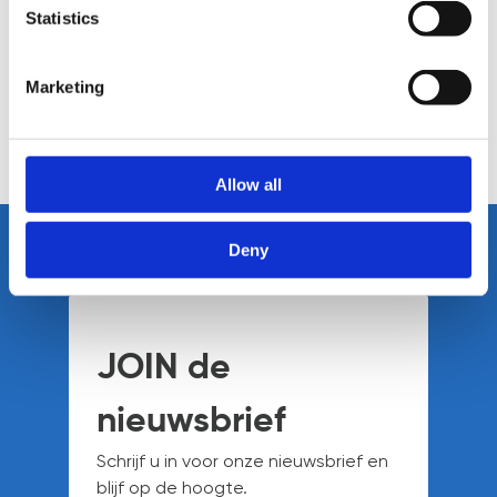
Geïnteresseerd? Neem
Statistics
contact op met Johan
Marketing
Jansen.
TERUG NAAR HET OVERZICHT
Allow all
Deny
JOIN de
nieuwsbrief
Schrijf u in voor onze nieuwsbrief en
blijf op de hoogte.