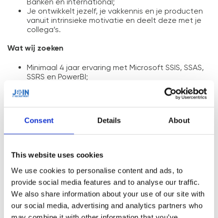
Banken en international;
Je ontwikkelt jezelf, je vakkennis en je producten
vanuit intrinsieke motivatie en deelt deze met je
collega’s.
Wat wij zoeken
Minimaal 4 jaar ervaring met Microsoft SSIS, SSAS,
SSRS en PowerBI;
Ervaring met inrichten van en werken in het Azure
BI platform;
Goede kennis van modelleringstechnieken als
Kimball en datavault;
Consent
Details
About
Kennis van datawarehouses, relationele
databases;
Kennis van de nieuwste ontwikkelingen met
betrekking tot datavisualisatie en UX;
This website uses cookies
Ervaring met het werken in grotere teams in een
agile setting is een pré.
We use cookies to personalise content and ads, to
provide social media features and to analyse our traffic.
Wat wij bieden
We also share information about your use of our site with
our social media, advertising and analytics partners who
Tijdelijk project voor 6-24 maanden;
Fulltime 36 uur;
may combine it with other information that you’ve