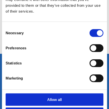
Werken met de nieuwste technologieën;
provided to them or that they’ve collected from your use
Thuiswerken.
of their services.
Geïnteresseerd? Neem
Consent
contact met ons op.
Necessary
Selection
Bekijk alle IT vacatures
Preferences
Statistics
Marketing
JOIN de
Allow all
nieuwsbrief