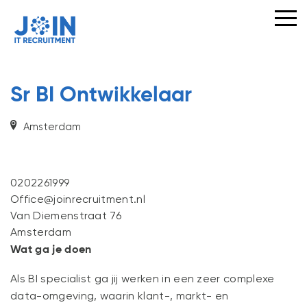
VOOR
OPDRACHTGEVERS
VOOR
KANDIDATEN
Sr BI Ontwikkelaar
Amsterdam
IT
VACATURES
0202261999
JOIN
Office@joinrecruitment.nl
ONS
Van Diemenstraat 76
TEAM
Amsterdam
Wat ga je doen
OVER
JOIN
Als BI specialist ga jij werken in een zeer complexe
data-omgeving, waarin klant-, markt- en