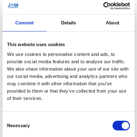
verantwoordelijk voor het ontwerpen, implementeren
en onderhouden van gegevensopslag- en
beheersystemen die bedrijven helpen bij het nemen
Consent
Details
About
van betere zakelijke beslissingen. Dit omvat het
ontwerpen en optimaliseren van databases, het
schrijven van complexe SQL-query’s en het bouwen
This website uses cookies
van geautomatiseerde rapportage- en
We use cookies to personalise content and ads, to
analyseoplossingen.
Dit profiel speelt een cruciale rol
provide social media features and to analyse our traffic.
in het moderne bedrijfsleven, waar gegevens de
We also share information about your use of our site with
levensader van elke organisatie vormen. Deze
our social media, advertising and analytics partners who
specialisten helpen bedrijven bij het verzamelen,
may combine it with other information that you’ve
analyseren en interpreteren van gegevens om trends
provided to them or that they’ve collected from your use
en patronen te ontdekken, waardoor bedrijfsleiders
of their services.
beter geïnformeerde beslissingen kunnen nemen. Ze
werken samen met verschillende teams binnen een
organisatie, waaronder IT, marketing en finance, om
Consent
Necessary
Selection
zakelijke doelen te bereiken. Kortom, een SQL
specialist is een onmisbare schakel in de moderne