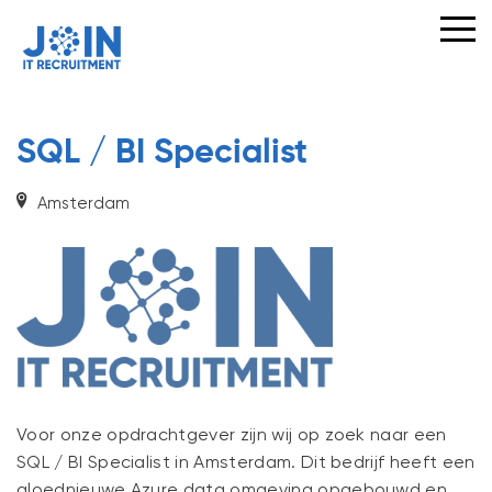
VOOR
OPDRACHTGEVERS
VOOR
KANDIDATEN
SQL / BI Specialist
Amsterdam
IT
VACATURES
JOIN
ONS
TEAM
OVER
Voor onze opdrachtgever zijn wij op zoek naar een
JOIN
SQL / BI Specialist in Amsterdam. Dit bedrijf heeft een
gloednieuwe Azure data omgeving opgebouwd en