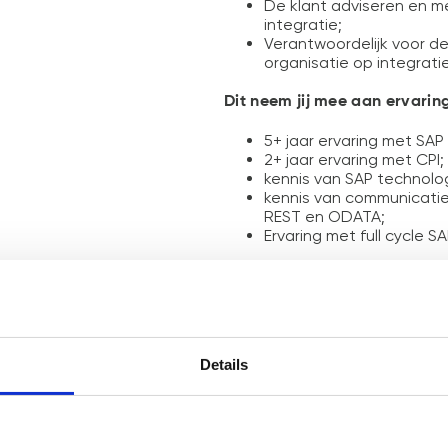
De klant adviseren en m
integratie;
Verantwoordelijk voor de
organisatie op integrati
Dit neem jij mee aan ervarin
5+ jaar ervaring met SAP
2+ jaar ervaring met CPI;
kennis van SAP technolog
kennis van communicatiep
REST en ODATA;
Ervaring met full cycle 
Wat er wordt geboden
Marktconform salaris;
Een moderne autoregeli
Onbeperkte mogelijkhede
Details
Unieke thuiswerkregeling