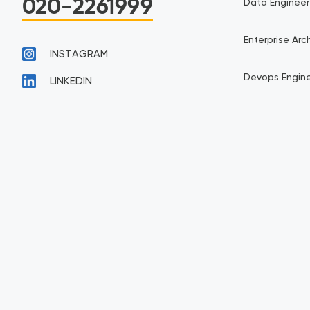
020-2261999
Data Engineer
Enterprise Arc
INSTAGRAM
Devops Engin
LINKEDIN