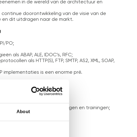
eenemen in de wereld van de architectuur en
 continue doorontwikkeling van de visie van de
e en dit uitdragen naar de markt.
g
 PI/PO;
ieën als ABAP, ALE, IDOC’s, RFC;
rotocollen als HTTP(S), FTP, SMTP, AS2, XML, SOAP,
SAP implementaties is een enorme pré.
ng;
n tot het volgen van opleidingen en trainingen;
About
.