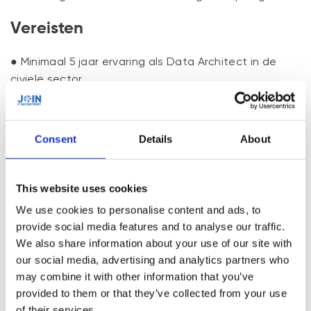
Vereisten
● Minimaal 5 jaar ervaring als Data Architect in de
civiele sector.
● Uitgebreide kennis van geografische
informatiesystemen (GIS), cloudoplossingen zoals
Azure of AWS.
Consent
Details
About
● Ervaring met SQL, datamodellering en
datamanagementtools.
● Bewezen trackrecord in het ontwerpen van
This website uses cookies
complexe geïntegreerde data-architecturen voor
We use cookies to personalise content and ads, to
civiele projecten.
provide social media features and to analyse our traffic.
● Sterke analytische en probleemoplossende
We also share information about your use of our site with
vaardigheden.
our social media, advertising and analytics partners who
● Uitstekende communicatieve vaardigheden in het
may combine it with other information that you’ve
Nederlands.
provided to them or that they’ve collected from your use
of their services.