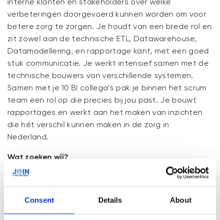
interne klanten en stakeholders over welke
verbeteringen doorgevoerd kunnen worden om voor
betere zorg te zorgen. Je houdt van een brede rol en
zit zowel aan de technische ETL, Datawarehouse,
Datamodellering, en rapportage kant, met een goed
stuk communicatie. Je werkt intensief samen met de
technische bouwers van verschillende systemen.
Samen met je 10 BI collega’s pak je binnen het scrum
team een rol op die precies bij jou past. Je bouwt
rapportages en werkt aan het maken van inzichten
die hét verschil kunnen maken in de zorg in
Nederland.
Wat zoeken wij?
Je bezit een HBO+ Diploma;
Jij hebt 1 of meerdere jaren werkervaring als BI
specialist, analist of developer;
Consent
Details
About
Ervaring met Microsoft BI Stack;
Het is een pré als je ervaring hebt met het werken