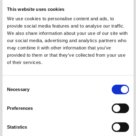
in een Agile/Scrum team.
This website uses cookies
Wat bieden wij?
We use cookies to personalise content and ads, to
Werken in de zorg;
provide social media features and to analyse our traffic.
Flexibele uren (36 uur);
We also share information about your use of our site with
Persoonlijk ontwikkelbudget;
our social media, advertising and analytics partners who
13e maand bonus;
may combine it with other information that you’ve
Hoofdkantoor in Utrecht (nu volledig thuiswerken).
provided to them or that they’ve collected from your use
Functie eigenschappen
of their services.
ETL
Datamodelleren
Data Warehousing
Consent
Rapportages
Necessary
Selection
Analyse
Preferences
Geïnteresseerd? Neem
Statistics