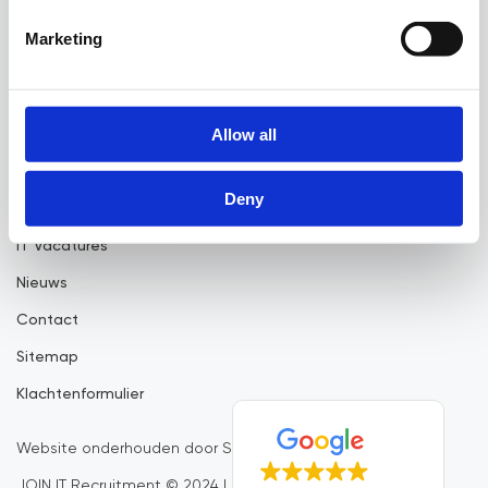
LINKEDIN
Marketing
Over JOIN
Oosterdoksstraat 80
Allow all
Voor opdrachtgevers
1011 DK Amsterdam
Voor kandidaten
info@joinrecruitment.nl
Deny
Laat een review achter!
JOIN ons team
IT Vacatures
Nieuws
Contact
Sitemap
Klachtenformulier
Website onderhouden door SiteMasters
JOIN IT Recruitment © 2024 | All rights reserved