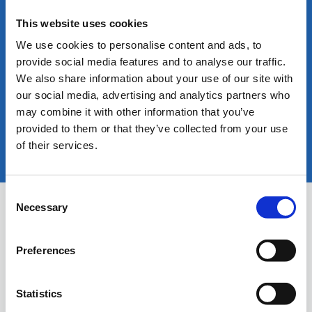
This website uses cookies
Ik ga akkoord met het ontvangen
van nieuwsbrieven en accepteer de
CONTACT
We use cookies to personalise content and ads, to
privacyverklaring.
provide social media features and to analyse our traffic.
We also share information about your use of our site with
Inschrijven
our social media, advertising and analytics partners who
may combine it with other information that you’ve
provided to them or that they’ve collected from your use
of their services.
Consent
Necessary
Selection
NEEM CONTACT MET ONS OP!
Functioneel Beheerder
Preferences
020-2261999
Data Engineer
Enterprise Architect
Statistics
INSTAGRAM
Devops Engineer