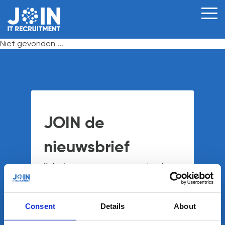
VOOR
OPDRACHTGEVERS
Niet gevonden ...
VOOR
KANDIDATEN
IT
VACATURES
JOIN de
JOIN
nieuwsbrief
ONS
TEAM
Schrijf u in voor onze nieuwsbrief en
blijf op de hoogte.
OVER
JOIN
Vul hier uw emailadres in
Consent
Details
About
NIEUWS